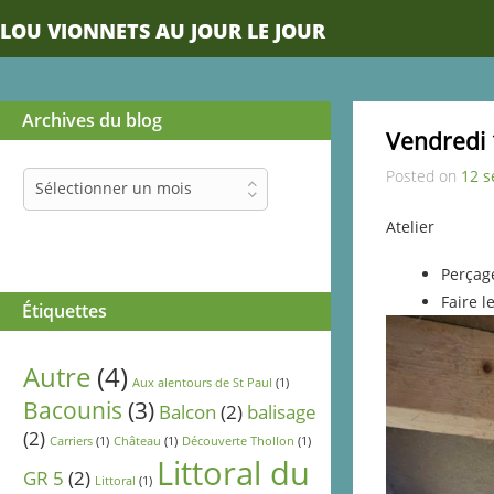
LOU VIONNETS AU JOUR LE JOUR
Archives du blog
Vendredi
Posted on
12 
Archives
Sélectionner un mois
du
blog
Atelier
Perçag
Faire l
Étiquettes
Autre
(4)
Aux alentours de St Paul
(1)
Bacounis
(3)
Balcon
(2)
balisage
(2)
Carriers
(1)
Château
(1)
Découverte Thollon
(1)
Littoral du
GR 5
(2)
Littoral
(1)