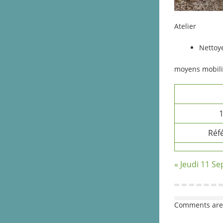
Atelier
Nettoye
moyens mobili
1
Réf
« Jeudi 11 S
Comments are 