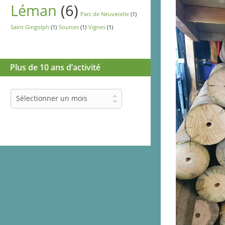
Léman
(6)
Parc de Neuvecelle
(1)
Saint Gingolph
(1)
Sources
(1)
Vignes
(1)
Plus de 10 ans d’activité
Plus
Sélectionner un mois
de
10
ans
d’activité