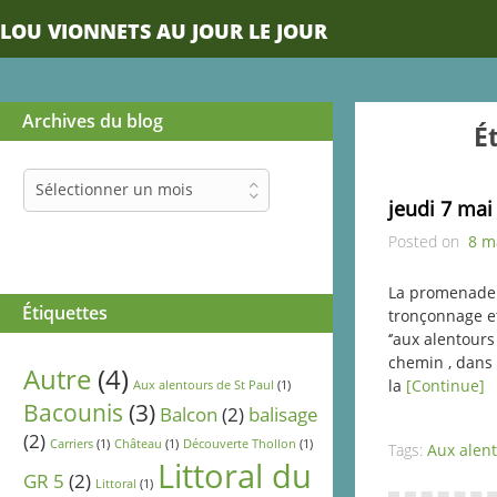
LOU VIONNETS AU JOUR LE JOUR
Archives du blog
É
Archives
Sélectionner un mois
du
jeudi 7 mai
blog
Posted on
8 m
La promenade ‘
Étiquettes
tronçonnage e
‘’aux alentours
chemin , dans ‘
Autre
(4)
la
[Continue]
Aux alentours de St Paul
(1)
Bacounis
(3)
Balcon
(2)
balisage
(2)
Carriers
(1)
Château
(1)
Découverte Thollon
(1)
Tags:
Aux alent
Littoral du
GR 5
(2)
Littoral
(1)