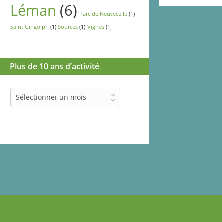
Léman
(6)
Parc de Neuvecelle
(1)
Saint Gingolph
(1)
Sources
(1)
Vignes
(1)
Plus de 10 ans d’activité
Plus
Sélectionner un mois
de
10
ans
d’activité