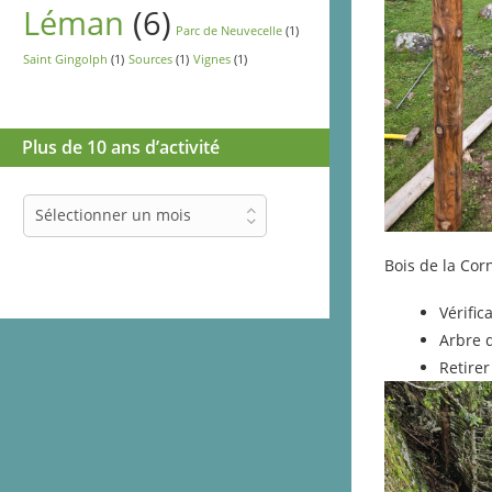
Léman
(6)
Parc de Neuvecelle
(1)
Saint Gingolph
(1)
Sources
(1)
Vignes
(1)
Plus de 10 ans d’activité
Plus
Sélectionner un mois
de
10
Bois de la Cor
ans
d’activité
Vérifi
Arbre 
Retire