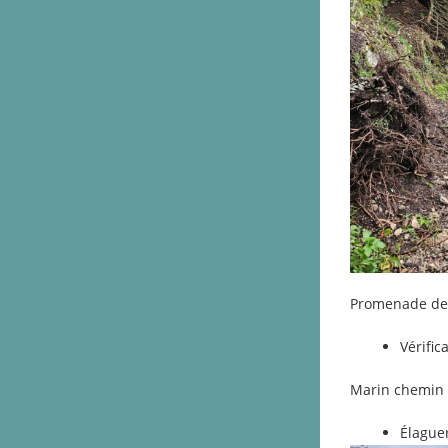
Promenade de
Vérifi
Marin chemin 
Élaguer