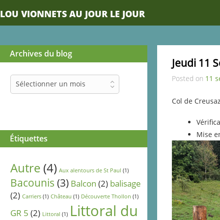
LOU VIONNETS AU JOUR LE JOUR
Archives du blog
Jeudi 11 
Posted on
11 
Archives
Sélectionner un mois
du
blog
Col de Creusaz
Vérifi
Mise e
Étiquettes
Autre
(4)
Aux alentours de St Paul
(1)
Bacounis
(3)
Balcon
(2)
balisage
(2)
Carriers
(1)
Château
(1)
Découverte Thollon
(1)
Littoral du
GR 5
(2)
Littoral
(1)