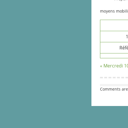
moyens mobili
1
Réf
« Mercredi 
Comments are 