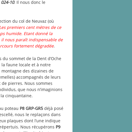
n
024-10
. Il nous donc le
ection du col de Neuvaz (où
Les premiers cent mètres de ce
mps humide. Etant donné la
il nous paraît indispensable de
parcours fortement dégradée
.
ès du sommet de la Dent d’Oche
 faune locale et à notre
la montagne des dizaines de
femelles) accompagnés de leurs
t de pierres. Nous sommes
ndividus, que nous n’imaginions
 la cinquantaine.
 au poteau
P8 GRP-GR5
déjà posé
descellé, nous le replaçons dans
eux plaques dont l’une indique
 Trépertuis. Nous récupérons
P9