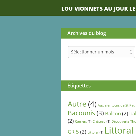
LOU VIONNETS AU JOUR LE
Archives du blog
Archives
Sélectionner un mois
du
blog
Étiquettes
Autre
(4)
Aux alentours de St Pau
Bacounis
(3)
Balcon
(2)
ba
(2)
Carriers
(1)
Château
(1)
Découverte Tho
Littoral
GR 5
(2)
Littoral
(1)