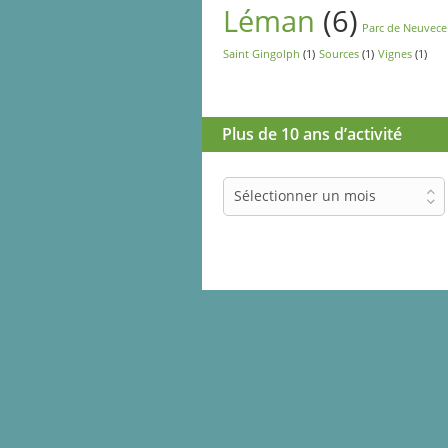
Léman
(6)
Parc de Neuvece
Saint Gingolph
(1)
Sources
(1)
Vignes
(1)
Plus de 10 ans d’activité
Plus
Sélectionner un mois
de
10
ans
d’activité