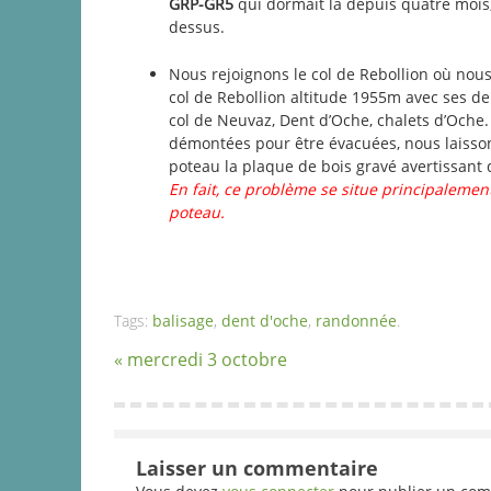
GRP-GR5
qui dormait là depuis quatre mois, 
dessus.
Nous rejoignons le col de Rebollion où nou
col de Rebollion altitude 1955m avec ses deu
col de Neuvaz, Dent d’Oche, chalets d’Oche
démontées pour être évacuées, nous laisso
poteau la plaque de bois gravé avertissant
En fait, ce problème se situe principalement
poteau.
Tags:
balisage
,
dent d'oche
,
randonnée
.
« mercredi 3 octobre
Laisser un commentaire