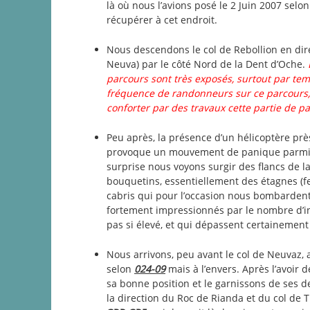
là où nous l’avions posé le 2 Juin 2007 selo
récupérer à cet endroit.
Nous descendons le col de Rebollion en dir
Neuva) par le côté Nord de la Dent d’Oche.
parcours sont très exposés, surtout par te
fréquence de randonneurs sur ce parcours, 
conforter par des travaux cette partie de 
Peu après, la présence d’un hélicoptère pr
provoque un mouvement de panique parmi la
surprise nous voyons surgir des flancs de 
bouquetins, essentiellement des étagnes (
cabris qui pour l’occasion nous bombarden
fortement impressionnés par le nombre d’i
pas si élevé, et qui dépassent certainement
Nous arrivons, peu avant le col de Neuvaz,
selon
024-09
mais à l’envers. Après l’avoir 
sa bonne position et le garnissons de ses d
la direction du Roc de Rianda et du col de