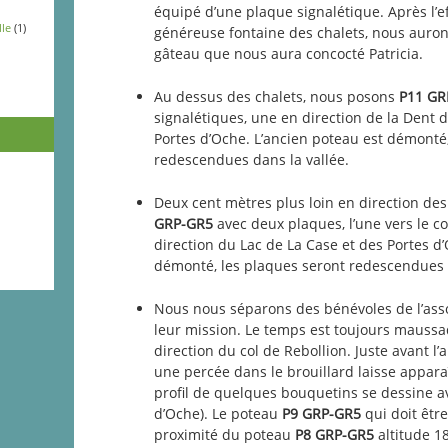
équipé d’une plaque signalétique. Après l’eff
lle
(1)
généreuse fontaine des chalets, nous auront
gâteau que nous aura concocté Patricia.
Au dessus des chalets, nous posons
P11 G
signalétiques, une en direction de la Dent d
Portes d’Oche. L’ancien poteau est démonté
redescendues dans la vallée.
Deux cent mètres plus loin en direction de
GRP-GR5
avec deux plaques, l’une vers le co
direction du Lac de La Case et des Portes d
démonté, les plaques seront redescendues d
Nous nous séparons des bénévoles de l’asso
leur mission. Le temps est toujours mauss
direction du col de Rebollion. Juste avant l’a
une percée dans le brouillard laisse apparaî
profil de quelques bouquetins se dessine av
d’Oche). Le poteau
P9 GRP-GR5
qui doit être
proximité du poteau
P8 GRP-GR5
altitude 1