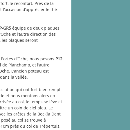
ort, le réconfort. Près de la
 l’occasion d’apprécier le thé-
RP-GR5
équipé de deux plaques
’Oche et l’autre direction des
, les plaques seront
s Portes d’Oche, nous posons
P12
l de Planchamp, et l’autre
’Oche. L’ancien poteau est
ans la vallée.
ciation qui ont fort bien rempli
ade et nous montons alors en
rrivée au col, le temps se lève et
tre un coin de ciel bleu. Le
ec les arêtes de la Bec (la Dent
 posé au col se trouve à
810m près du col de Trépertuis,