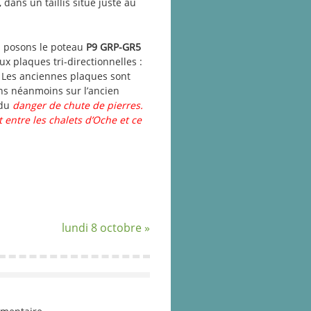
dans un taillis situé juste au
s posons le poteau
P9 GRP-GR5
x plaques tri-directionnelles :
. Les anciennes plaques sont
ns néanmoins sur l’ancien
 du
danger de chute de pierres.
 entre les chalets d’Oche et ce
lundi 8 octobre »