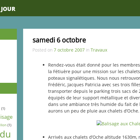
 JOUR
samedi 6 octobre
Posted on
7 octobre 2007
in
Travaux
Rendez-vous était donné pour les membres d
la Fétiuère pour une mission sur les chalets
poteaux signalétiques. Nous nous retrouvons
Frédéric, Jacques Patricia avec ses trois fil
transporter depuis le parking trois sacs de 
équipés de leur support métallique et divers
dans une ambiance très humide du fait de 
l
(1)
aurons un peu de pluie aux chalets d’Oche.
lisage
llon
(1)
 du
Arrivés aux chalets d’Oche altitude 1630m,