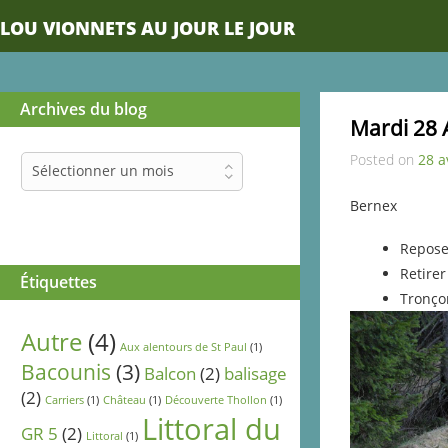
LOU VIONNETS AU JOUR LE JOUR
Archives du blog
Mardi 28 
Posted on
28 a
Archives
Sélectionner un mois
du
blog
Bernex
Repose
Retirer
Étiquettes
Tronço
Autre
(4)
Aux alentours de St Paul
(1)
Bacounis
(3)
Balcon
(2)
balisage
(2)
Carriers
(1)
Château
(1)
Découverte Thollon
(1)
Littoral du
GR 5
(2)
Littoral
(1)