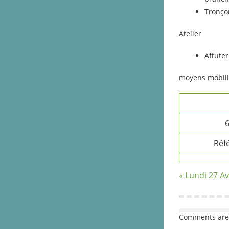
Tronço
Atelier
Affute
moyens mobili
6
Réf
« Lundi 27 Av
Comments are 