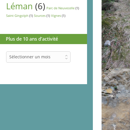
Léman
(6)
Parc de Neuvecelle
(1)
Saint Gingolph
(1)
Sources
(1)
Vignes
(1)
Plus de 10 ans d’activité
Plus
Sélectionner un mois
de
10
ans
d’activité