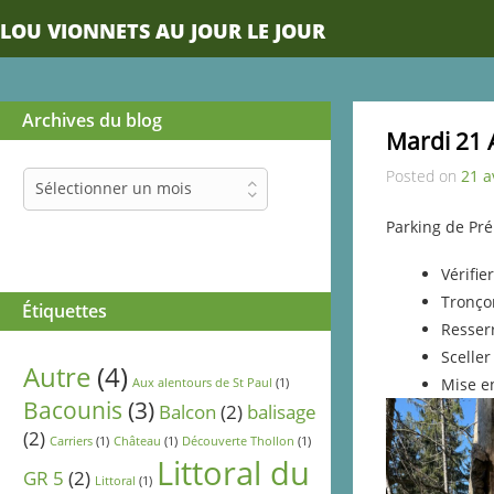
LOU VIONNETS AU JOUR LE JOUR
Archives du blog
Mardi 21 
Posted on
21 a
Archives
Sélectionner un mois
du
blog
Parking de Pr
Vérifie
Tronço
Étiquettes
Resserr
Sceller
Autre
(4)
Mise e
Aux alentours de St Paul
(1)
Bacounis
(3)
Balcon
(2)
balisage
(2)
Carriers
(1)
Château
(1)
Découverte Thollon
(1)
Littoral du
GR 5
(2)
Littoral
(1)