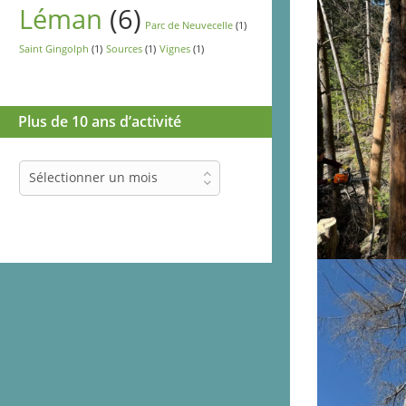
Léman
(6)
Parc de Neuvecelle
(1)
Saint Gingolph
(1)
Sources
(1)
Vignes
(1)
Plus de 10 ans d’activité
Plus
Sélectionner un mois
de
10
ans
d’activité