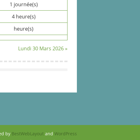
1 journée(s)
4 heure(s)
heure(s)
Lundi 30 Mars 2026 »
ed by
BestWebLayout
and
WordPress