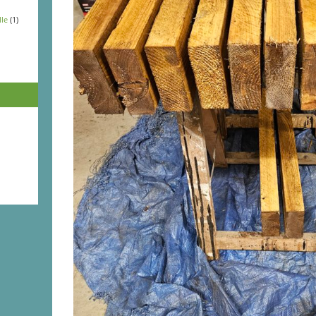
lle
(1)