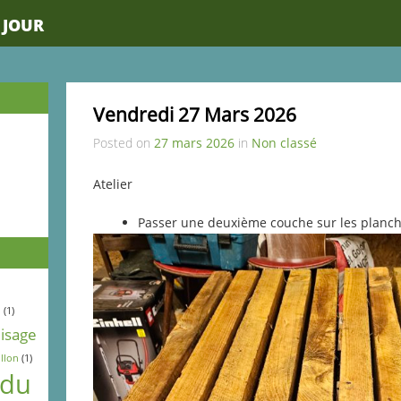
 JOUR
Vendredi 27 Mars 2026
Posted on
27 mars 2026
in
Non classé
Atelier
Passer une deuxième couche sur les planc
l
(1)
lisage
llon
(1)
 du