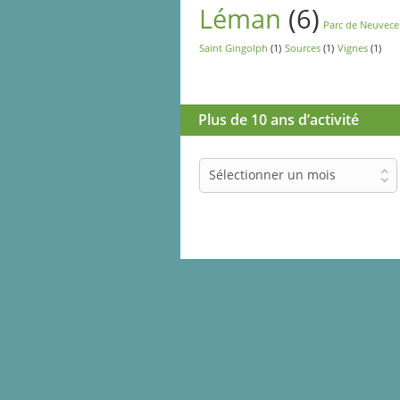
Léman
(6)
Parc de Neuvece
Saint Gingolph
(1)
Sources
(1)
Vignes
(1)
Plus de 10 ans d’activité
Plus
Sélectionner un mois
de
10
ans
d’activité