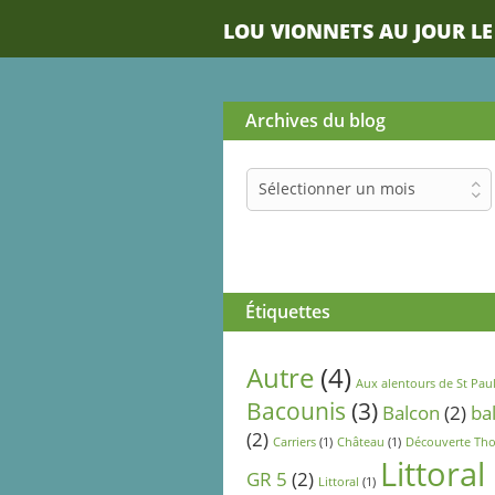
LOU VIONNETS AU JOUR LE
Archives du blog
Archives
Sélectionner un mois
du
blog
Étiquettes
Autre
(4)
Aux alentours de St Pau
Bacounis
(3)
Balcon
(2)
ba
(2)
Carriers
(1)
Château
(1)
Découverte Tho
Littoral
GR 5
(2)
Littoral
(1)