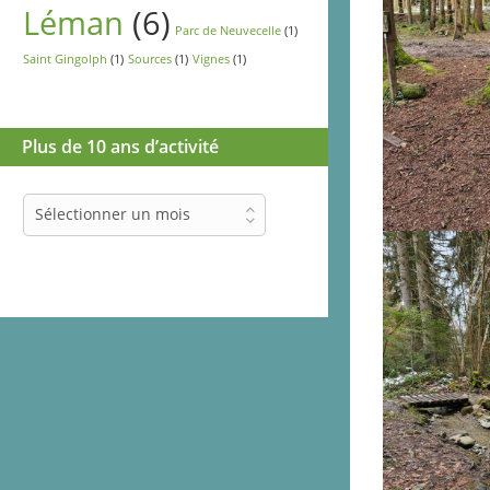
Léman
(6)
Parc de Neuvecelle
(1)
Saint Gingolph
(1)
Sources
(1)
Vignes
(1)
Plus de 10 ans d’activité
Plus
Sélectionner un mois
de
10
ans
d’activité