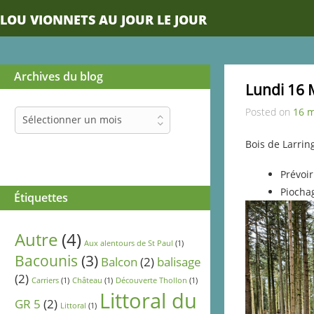
LOU VIONNETS AU JOUR LE JOUR
Archives du blog
Lundi 16 
Posted on
16 m
Archives
Sélectionner un mois
du
blog
Bois de Larrin
Prévoir
Piochag
Étiquettes
Autre
(4)
Aux alentours de St Paul
(1)
Bacounis
(3)
Balcon
(2)
balisage
(2)
Carriers
(1)
Château
(1)
Découverte Thollon
(1)
Littoral du
GR 5
(2)
Littoral
(1)