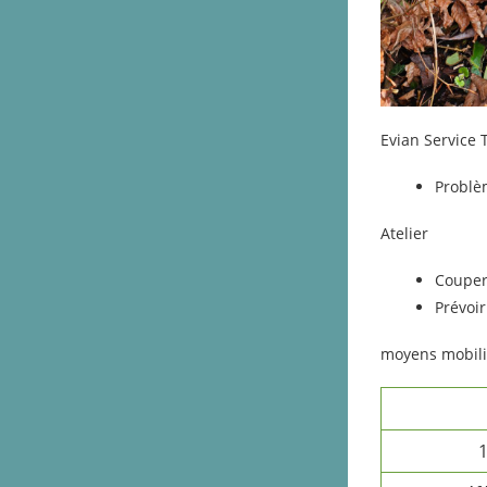
Evian Service
Problè
Atelier
Couper
Prévoir
moyens mobili
1