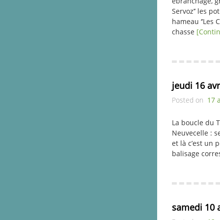
ébranchage, gr
Servoz’’ les p
hameau ‘’Les C
chasse
[Conti
jeudi 16 avr
Posted on
17 
La boucle du Ti
Neuvecelle : s
et là c’est un
balisage corr
samedi 10 a