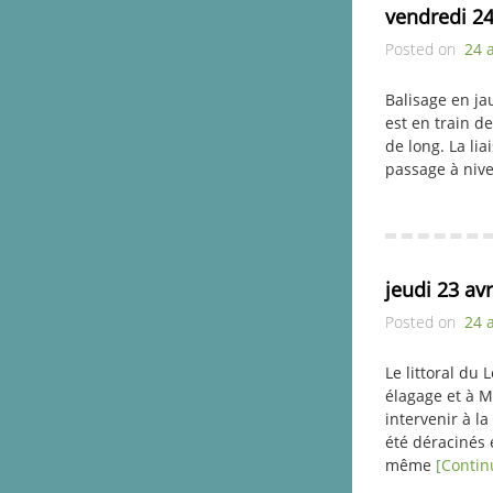
vendredi 24
Posted on
24 
Balisage en ja
est en train d
de long. La li
passage à nive
jeudi 23 avr
Posted on
24 
Le littoral du
élagage et à M
intervenir à l
été déracinés 
même
[Contin