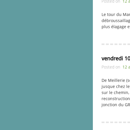
Posted on
12 
Le tour du Mar
débroussaillag
plus élagage e
vendredi 10
Posted on
12 
De Meillerie (
jusque chez le
sur le chemin,
reconstruction
jonction du G