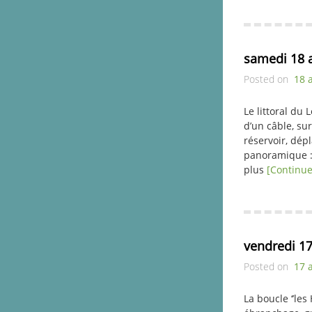
samedi 18 a
Posted on
18 
Le littoral du
d’un câble, su
réservoir, dép
panoramique : 
plus
[Continue
vendredi 17
Posted on
17 
La boucle ‘’le