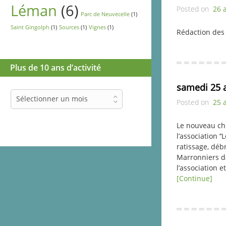
Léman
(6)
Posted on
26 
Parc de Neuvecelle
(1)
Saint Gingolph
(1)
Sources
(1)
Vignes
(1)
Rédaction des 
Plus de 10 ans d’activité
samedi 25 a
Plus
Sélectionner un mois
Posted on
25 
de
10
Le nouveau che
ans
l’association ‘
d’activité
ratissage, déb
Marronniers dan
l’association e
[Continue]