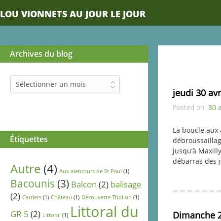
LOU VIONNETS AU JOUR LE JOUR
Archives du blog
Archives
Sélectionner un mois
du
jeudi 30 avr
blog
Posted on
30 
La boucle aux 
Étiquettes
débroussaillag
jusqu’à Maxill
débarras des 
Autre
(4)
Aux alentours de St Paul
(1)
Bacounis
(3)
Balcon
(2)
balisage
(2)
Carriers
(1)
Château
(1)
Découverte Thollon
(1)
Littoral du
GR 5
(2)
Dimanche 2
Littoral
(1)